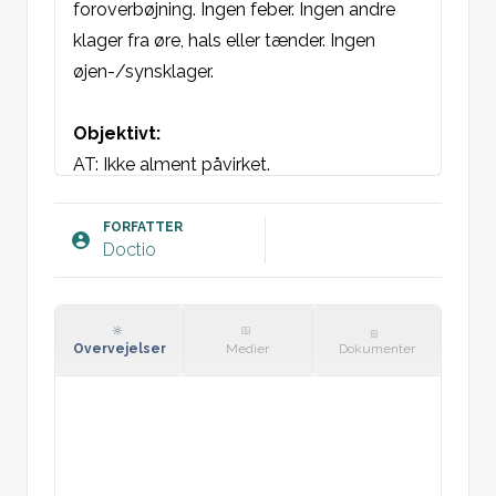
foroverbøjning. Ingen feber. Ingen andre 
klager fra øre, hals eller tænder. Ingen 
øjen-/synsklager. 

Objektivt:
AT: Ikke alment påvirket. 

Ansigt: Direkte øm og perkussions øm over 
[bihule]. 

FORFATTER
Doctio
Øjne: Ingen proptosis. Normale 
øjenbevægelse uden smerter. Intet 
dobbeltsyn. Runde egale pupiller naturligt 
reagerende for lys. 

Overvejelser
Medier
Dokumenter
Anterior rhinoskopi: Midtstillet septum. 
Erythematøse slimhinder, purulent sekret i 
næsekaviteten.

Cavum oris: ingen hævelse eller rødme af 