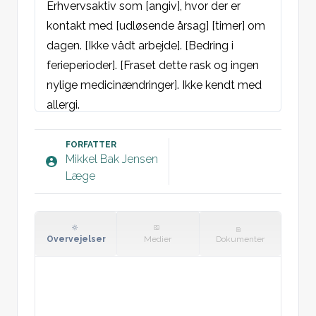
Erhvervsaktiv som [angiv], hvor der er 
kontakt med [udløsende årsag] [timer] om 
dagen. [Ikke vådt arbejde]. [Bedring i 
ferieperioder]. [Fraset dette rask og ingen 
nylige medicinændringer]. Ikke kendt med 
allergi.

Objektivt:
FORFATTER
Mikkel Bak Jensen
Hud: Der ses vesiko-papuløst udslæt med 
Læge
ekskorationer lokaseret til [lokalisation 
(typisk hænder og ansigt)]. Der mistænkes 
kontaktdermatitis.

Overvejelser
Medier
Dokumenter
Plan: