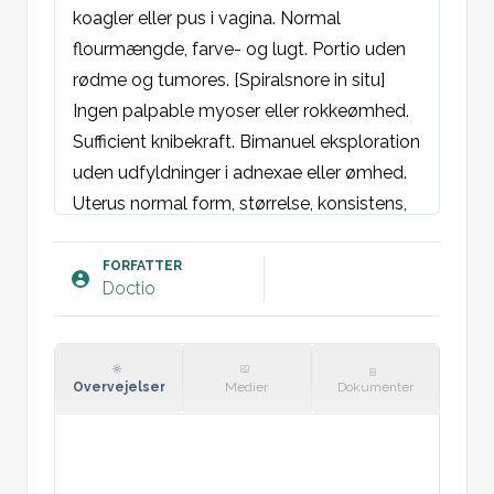
koagler eller pus i vagina. Normal 
flourmængde, farve- og lugt. Portio uden 
rødme og tumores. [Spiralsnore in situ]

Ingen palpable myoser eller rokkeømhed. 
Sufficient knibekraft. Bimanuel eksploration 
uden udfyldninger i adnexae eller ømhed. 
Uterus normal form, størrelse, konsistens, 
anteflekteret / retroflekteret. Ingen 
descencus eller inkontinens ved 
FORFATTER
Doctio
bugpresse.

Overvejelser
Medier
Dokumenter