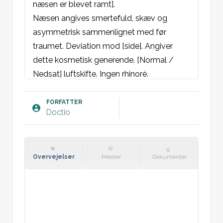
næsen er blevet ramt].

Næsen angives smertefuld, skæv og 
asymmetrisk sammenlignet med før 
traumet. Deviation mod [side]. Angiver 
dette kosmetisk generende. [Normal / 
Nedsat] luftskifte. Ingen rhinoré.

Benægter commotioklager, neurologiske 
klager, tandskade samt skævt 
FORFATTER
Doctio
sammenbid/malokklusion. 

Intakt tetanus.

Objektivt: 
Overvejelser
Medier
Dokumenter
AT: God, ikke akut påvirket. VKO, GCS 15. 

Øjne: Runde, egale pupiller med naturlig 
reaktion for lys. Ingen enophthalmos, 
sløret- eller dobbeltsyn. Normale 