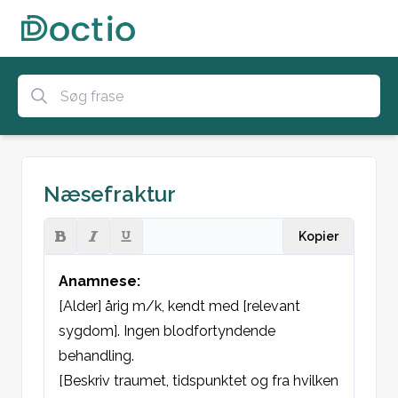
Næsefraktur
Kopier
Anamnese: 
[Alder] årig m/k, kendt med [relevant 
sygdom]. Ingen blodfortyndende 
behandling.

[Beskriv traumet, tidspunktet og fra hvilken 