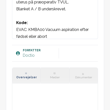
uterus på præoperativ TVUL. 

Blanket A / B underskrevet.

Kode:
EVAC: KMBA00 Vacuum aspiration efter 
fødsel eller abort 
AB PRO: KLCH03 Provokeret abort med 
vacuum aspiration 
FORFATTER
Doctio
Indikation
:
 I gestationsalder [uge+dag] 
gøres ovenstående procedure i general 
anæstesi. 

Overvejelser
Medier
Dokumenter
Beskrivelse:
 Indleder med sikkert kirurgi 
tjek. Visualiserer portio. Griber om forreste 
portiolæbe med klotang. Dilaterer til 