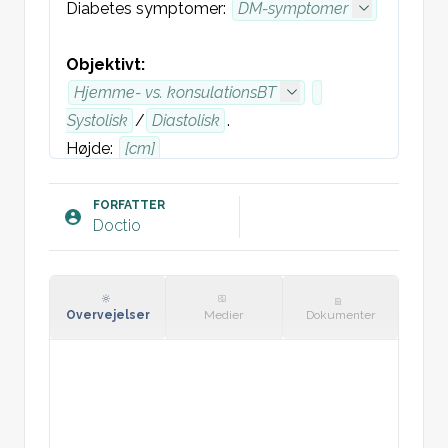
Diabetes symptomer: 
DM-symptomer
Objektivt:
Hjemme- vs. konsulationsBT
Systolisk
/
Diastolisk
.
Højde: 
[cm]
Vægt: 
[kg]
BMI
FORFATTER
Doctio
Fødder
: 
Ingen palpable pulse i ADP, 
synlig deformitet af fødder eller fodsår.
Monofilamenttest
Overvejelser
Medier
Dokumenter
KRAM: 
Kost:  
Kostvaner
Rygning: 
Aktuelle rygeadfærd
XX 
pr. dag.
XX pakkeår.