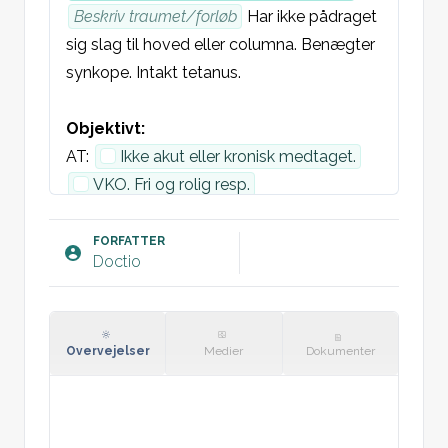
Beskriv traumet/forløb
 Har ikke pådraget 
sig slag til hoved eller columna. Benægter 
synkope. Intakt tetanus. 

Objektivt: 
AT: 
Ikke akut eller kronisk medtaget.
VKO. Fri og rolig resp.
Bækken inkl. 
højre/venstre
 hofte: 
Ingen synlig forkortning af UE eller 
FORFATTER
Doctio
fejlstilling. Ingen hævelse eller misfarvning. 
Intakt hud. Direkte øm sv.t. 
lokation
. 
Femur og tuber ischiadicum uømt. Ingen 
indirekte ømhed, 
støtte/ej mobiliseres
Overvejelser
Medier
Dokumenter
Ingen smerter i bækken ved 
kompression i AP- eller lateralplan.
Ingen rotationsømhed i hoften.