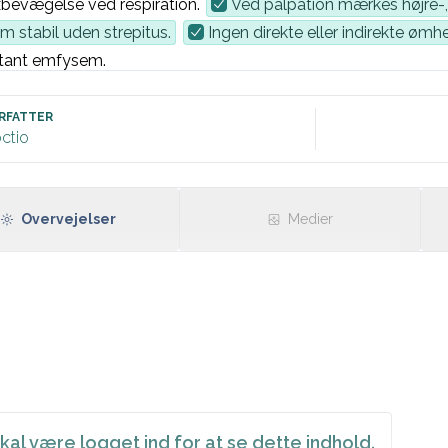
bevægelse ved respiration. 
Ved palpation mærkes højre-,
m stabil uden strepitus.
Ingen direkte eller indirekte øm
tant emfysem.
vesikulær resp bilat uden bilyde.
regelmæssig hjerteaktion = pp, ingen mislyde.
RFATTER
ctio
itale værdier: 
T 
BT
, Puls 
Puls
, RF 
RF
, SAT
SAT
%.
Overvejelser
Medier
R,  normofrekvent uden iskæmitegn eller overledningsforstyrr
en / CT: 
svar
kal være logget ind for at se dette indhold.