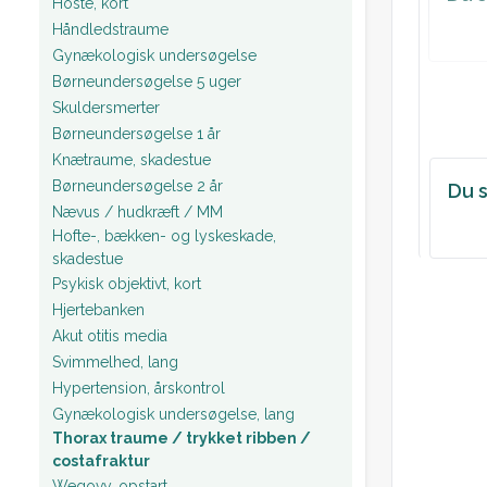
Hoste, kort
Håndledstraume
Gynækologisk undersøgelse
Børneundersøgelse 5 uger
Skuldersmerter
Børneundersøgelse 1 år
Knætraume, skadestue
Børneundersøgelse 2 år
Du s
Nævus / hudkræft / MM
Hofte-, bækken- og lyskeskade,
skadestue
Psykisk objektivt, kort
Hjertebanken
Akut otitis media
Svimmelhed, lang
Hypertension, årskontrol
Gynækologisk undersøgelse, lang
Thorax traume / trykket ribben /
costafraktur
Wegovy, opstart