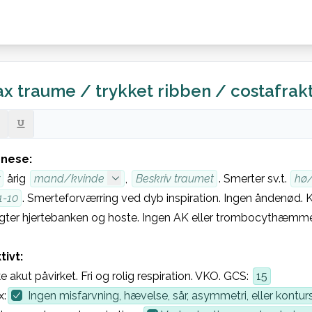
x traume / trykket ribben / costafrak
nese:
 årig 
mand/kvinde
, 
Beskriv traumet
. Smerter sv.t. 
hø
1-10
. Smerteforværring ved dyb inspiration. Ingen åndenød. Ka
ter hjertebanken og hoste. Ingen AK eller trombocythæmm
tivt:
ke akut påvirket. Fri og rolig respiration. VKO. GCS: 
15
x:
 Ingen misfarvning, hævelse, sår, asymmetri, eller konturs