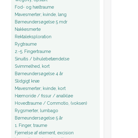
Fod- og hæltraume
Mavesmerter; kvinde, lang
Børneundersøgelse 5 mdr
Nakkesmerte
Rektaleksploration
Rygtraume
2.-5. Fingertraume
Sinuitis / bihulebetændelse
Svimmelhed, kort
Børneundersøgelse 4 år
Slidgigt knæ
Mavesmerter; kvinde, kort
Hæmoride / fissur / analkløe
Hovedtraume / Commotio, (voksen)
Rygsmerter, lumbago
Børneundersøgelse 5 år
1. Finger, traume
Fjernelse af element, excision