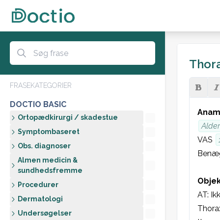
Thora
FRASEKATEGORIER
DOCTIO BASIC
Anam
Ortopædkirurgi / skadestue
Alder
Symptombaseret
VAS 
Obs. diagnoser
Benæg
Almen medicin &
sundhedsfremme
Objek
Procedurer
AT: Ik
Dermatologi
Thora
Undersøgelser