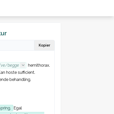
tur
Kopier
/ve/begge
 hemithorax. 
n hoste sufficient. 
ende behandling.
pring. 
Egal 