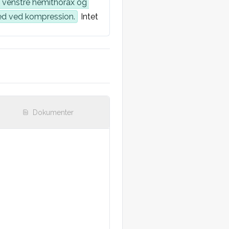
 venstre hemithorax og 
hed ved kompression.
 Intet 
Dokumenter
elser.