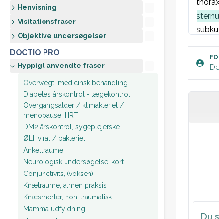
thorax
Henvisning
sternu
Visitationsfraser
subku
Objektive undersøgelser
St.p: 
DOCTIO PRO
St.c: 
FO
Hyppigt anvendte fraser
Do
V
Overvægt, medicinsk behandling
B
Diabetes årskontrol - lægekontrol
Overgangsalder / klimakteriet /
EKG: S
menopause, HRT
DM2 årskontrol, sygeplejerske
Røntg
ØLI, viral / bakteriel
Ankeltraume
Plan:
Neurologisk undersøgelse, kort
Conjunctivits, (voksen)
Knætraume, almen praksis
Knæsmerter, non-traumatisk
Mamma udfyldning
Du s