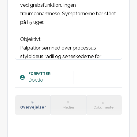
ved grebsfunktion. Ingen 
traumeanamnese. Symptomerne har stået 
på i 5 uger.
Objektivt:
Palpationsømhed over processus 
styloideus radii og seneskederne for 
abductor pollicis longus og extensor 
pollicis brevis.
FORFATTER
Doctio
Finkelstein’s test: Positiv.
Vurdering:
Mistanke om De Quervain’s tenosynovitis. 
Overvejelser
Medier
Dokumenter
Ingen tegn på infektion eller anden 
patologi.