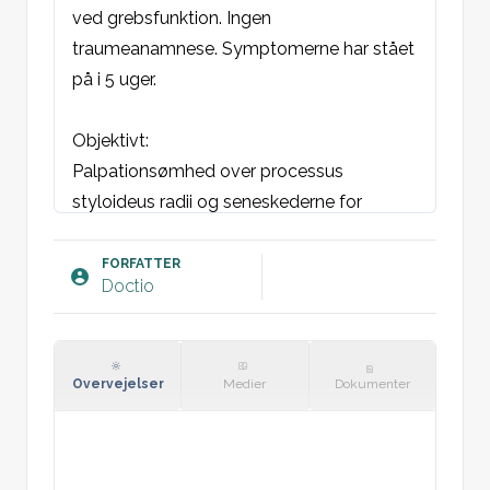
ved grebsfunktion. Ingen 
traumeanamnese. Symptomerne har stået 
på i 5 uger.
Objektivt:
Palpationsømhed over processus 
styloideus radii og seneskederne for 
abductor pollicis longus og extensor 
pollicis brevis.
FORFATTER
Doctio
Finkelstein’s test: Positiv.
Vurdering:
Mistanke om De Quervain’s tenosynovitis. 
Overvejelser
Medier
Dokumenter
Ingen tegn på infektion eller anden 
patologi.