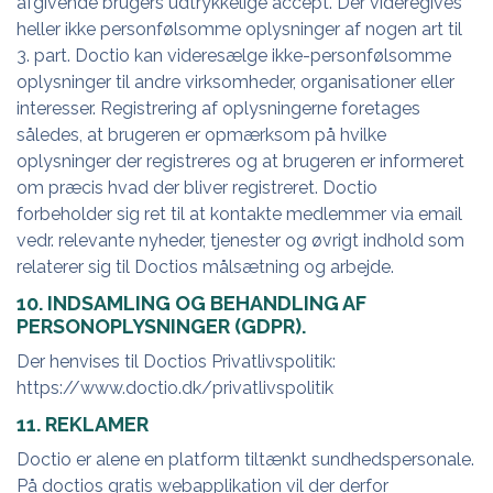
afgivende brugers udtrykkelige accept. Der videregives
heller ikke personfølsomme oplysninger af nogen art til
3. part. Doctio kan videresælge ikke-personfølsomme
oplysninger til andre virksomheder, organisationer eller
interesser. Registrering af oplysningerne foretages
således, at brugeren er opmærksom på hvilke
oplysninger der registreres og at brugeren er informeret
om præcis hvad der bliver registreret. Doctio
forbeholder sig ret til at kontakte medlemmer via email
vedr. relevante nyheder, tjenester og øvrigt indhold som
relaterer sig til Doctios målsætning og arbejde.
10. INDSAMLING OG BEHANDLING AF
PERSONOPLYSNINGER (GDPR).
Der henvises til Doctios Privatlivspolitik:
https://www.doctio.dk/privatlivspolitik
11. REKLAMER
Doctio er alene en platform tiltænkt sundhedspersonale.
På doctios gratis webapplikation vil der derfor