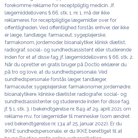
forekomme reklame for receptpligtig medicin. Jf.
lægemiddellovens § 66, stk. 1, nr. 1, må der ikke
reklameres for receptpligtige lægemidler over for
offentligheden. Ved offentlighed forstås enhver, der ikke
er læge, tandlæge, farmaceut, sygeplejerske,
farmakonom, jordemoder, bioanalytiker, klinisk diætist,
radiograf, social- og sundhedsassistent eller studerende
inden for et af disse fag, jf. lægemiddellovens § 66, stk. 2.
Når du opretter en gratis bruger på Doctio erklærer du
på tro og love, at du sundhedspersonale. Ved
sundhedspersonale forstås læger, tandlæger,
farmaceuter, sygeplejersker, farmakonomer, jordemødre,
bioanalytikere, kliniske diætister, radiografer, social- og
sundhedsassistenter og studerende inden for disse fag,
jf. § 1, stk. 3, i bekendtgørelse nr. 849 af 29. april 2021 om
reklame m.v. for lægemidler til mennesker (som ændret
ved bekendtgørelse nr. 134 af 25. januar 2022). Er du
IKKE sundhedspersonale, er du IKKE berettiget til at