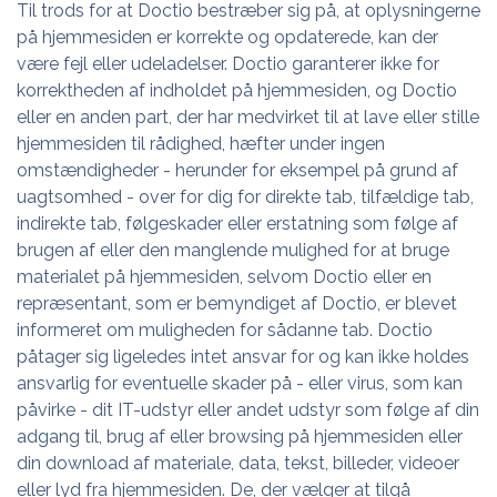
Til trods for at Doctio bestræber sig på, at oplysningerne
på hjemmesiden er korrekte og opdaterede, kan der
være fejl eller udeladelser. Doctio garanterer ikke for
korrektheden af indholdet på hjemmesiden, og Doctio
eller en anden part, der har medvirket til at lave eller stille
hjemmesiden til rådighed, hæfter under ingen
omstændigheder - herunder for eksempel på grund af
uagtsomhed - over for dig for direkte tab, tilfældige tab,
indirekte tab, følgeskader eller erstatning som følge af
brugen af eller den manglende mulighed for at bruge
materialet på hjemmesiden, selvom Doctio eller en
repræsentant, som er bemyndiget af Doctio, er blevet
informeret om muligheden for sådanne tab. Doctio
påtager sig ligeledes intet ansvar for og kan ikke holdes
ansvarlig for eventuelle skader på - eller virus, som kan
påvirke - dit IT-udstyr eller andet udstyr som følge af din
adgang til, brug af eller browsing på hjemmesiden eller
din download af materiale, data, tekst, billeder, videoer
eller lyd fra hjemmesiden. De, der vælger at tilgå