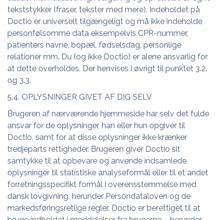
tekststykker (fraser, tekster med mere). Indeholdet på
Doctio er universelt tilgængeligt og må ikke indeholde
personfølsomme data eksempelvis CPR-nummer,
patienters navne, bopæl, fødselsdag, personlige
relationer mm. Du (og ikke Doctio) er alene ansvarlig for
at dette overholdes. Der henvises i øvrigt til punktet 3.2.
og 3.3.
5.4. OPLYSNINGER GIVET AF DIG SELV
Brugeren af nærværende hjemmeside har selv det fulde
ansvar for de oplysninger, han eller hun opgiver til
Doctio, samt for at disse oplysninger ikke krænker
tredjeparts rettigheder. Brugeren giver Doctio sit
samtykke til at opbevare og anvende indsamlede
oplysninger til statistiske analyseformål eller til et andet
forretningsspecifikt formål i overensstemmelse med
dansk lovgivning, herunder Persondataloven og de
markedsføringsretlige regler. Doctio er berettiget til at
bruge indholdet i meddelelser fra brugerne – herunder