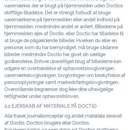
varemærker, der er brugt på hjemmesiden uden Doctios
skriftlige tilladelse. Det er strengt forbudt at bruge
varemærkerne på hjemmesiden eller andet indhold på
hjemmesiden, medmindre andet er anført. Billederne på
hjemmesiden ejes af Doctio, eller Doctio har tilladelse til
at bruge de pågældende billeder. Hverken du eller en
personer, som du har bemyndiget, må bruge sådanne
billeder, medmindre Doctio har givet sin særlige
godkendelse. Enhver uberettiget brug af billederne kan
udgøre en overtrædelse af ophavsretslovgivningen,
varemærkelovgivningen, lovgivningen om beskyttelse af
personoplysninger samt markedsføringslovgivningen.
Ovenstående begrænser dog ikke dine ufravigelige
rettigheder under ophavsretsloven.
2.2 EJERSKAB AF MATERIALE PÅ DOCTIO
Alle fraser, journalkoncepter og andet materiale skrevet
af Doctio, Doctios brugere eller Doctios
frasekonsulenter, og som deles på Doctios platforme