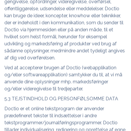
gengivelse, opfordringer, videregivelse, overførsel,
offentliggørelse, udsendelse eller meddelelser. Doctio
kan bruge de ideer, koncepter, knowhow eller teknikker,
der er indeholdt i den kommunikation, som du sender til
Doctio via hjemmesiden eller på anden måde, til et
hvilket som helst formål, herunder for eksempel
udvikling og markedsføring af produkter ved brug af
sådanne oplysninger, medmindre andet tydeligt angives
af dig ved overførelsen.
Ved at accepterer brugen af Doctio (webapplikation
og/eller softwareapplikation) samtykker du til, at vi må
anvende dine oplysninger mhp. markedsføringer
og/eller videregivelse til tredjeparter.
5.3 TEJSTINDHOLD OG PERSONFØLSOMME DATA
Doctio er et online tekstprogram der anvender
prædefineret tekster til indsættelser i andre
tekstprogrammer/journalføringsprogrammer. Doctio
tillader individualisering, redigering og oprettelse af egne