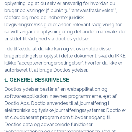
oplysning, og at du selv er ansvarlig for hvordan du
bruger oplysninger jf. punkt 3. **ansvarsfraskrivelse**,
rådføre dig med og indhenter juridisk,
lovgivningsmæssig eller anden relevant rådgivning for
så vidt angår de oplysninger og det andet materiale, der
er stillet til rådighed via doctios ydelser.
I de tilfælde, at du ikke kan og vil overholde disse
brugerbetingelser oplyst i dette dokument, skal du IKKE
klikke ”accepterer brugerbetingelser”, hvorfor du ikke er
autoriseret til at bruge Doctios ydelser.
1. GENEREL BESKRIVELSE
Doctios ydelser består af en webapplikation og
softwareapplikation, nævnes programmerne, ejet af
Doctio Aps. Doctio anvendes til at journalføring i
elektroniske og fysiske journalføringssystemer. Doctio er
et cloudbaseret program som tilbyder adgang til
Doctios data og advancerede funktioner i
webapplikationen og softwareapplikationen. Ved at