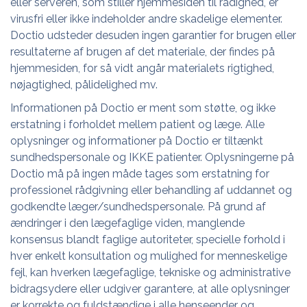
eller serveren, som stiller hjemmesiden til rådighed, er
virusfri eller ikke indeholder andre skadelige elementer.
Doctio udsteder desuden ingen garantier for brugen eller
resultaterne af brugen af det materiale, der findes på
hjemmesiden, for så vidt angår materialets rigtighed,
nøjagtighed, pålidelighed mv.
Informationen på Doctio er ment som støtte, og ikke
erstatning i forholdet mellem patient og læge. Alle
oplysninger og informationer på Doctio er tiltænkt
sundhedspersonale og IKKE patienter. Oplysningerne på
Doctio må på ingen måde tages som erstatning for
professionel rådgivning eller behandling af uddannet og
godkendte læger/sundhedspersonale. På grund af
ændringer i den lægefaglige viden, manglende
konsensus blandt faglige autoriteter, specielle forhold i
hver enkelt konsultation og mulighed for menneskelige
fejl, kan hverken lægefaglige, tekniske og administrative
bidragsydere eller udgiver garantere, at alle oplysninger
er korrekte og fuldstændige i alle henseender og