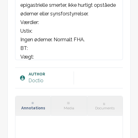
epigastrielle smerter, ikke hurtigt opståede 
ødemer eller synsforstyrrelser. 

Værdier: 

Ustix: 

Ingen ødemer. Normalt FHA. 

BT:                 

Vægt: 

SF-mål:            

Informeres omkring kighoste vaccine, 5 
AUTHOR
Doctio
ugers uns. af barnet samt 8 ugers 
postpartum uns. af pt. Informeres omkring 
henvendelse til fødegangen ved mindre liv.

Annotations
Media
Documents