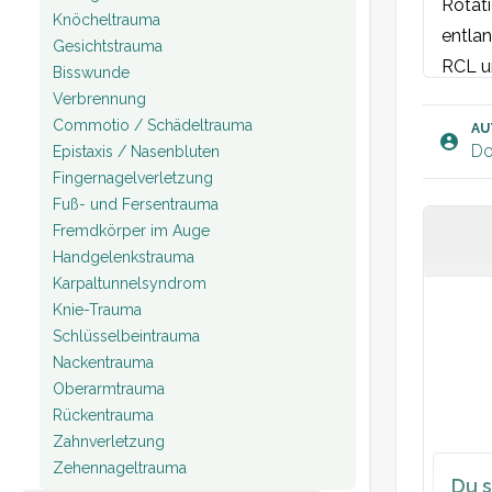
Rotati
Knöcheltrauma
entlan
Gesichtstrauma
RCL u
Bisswunde
intakt
Verbrennung
Commotio / Schädeltrauma
Schmer
AU
Do
Epistaxis / Nasenbluten
Fingernagelverletzung
Fuß- und Fersentrauma
Rönt
Fremdkörper im Auge
[Einse
Handgelenkstrauma
Karpaltunnelsyndrom
Knie-Trauma
Schlüsselbeintrauma
Nackentrauma
Oberarmtrauma
Rückentrauma
Zahnverletzung
Zehennageltrauma
Du s