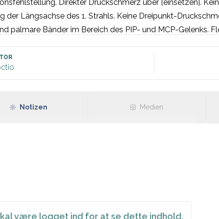
onsfehlstellung. Direkter Druckschmerz über [einsetzen]. Kein
g der Längsachse des 1. Strahls. Keine Dreipunkt-Druckschmer
nd palmare Bänder im Bereich des PIP- und MCP-Gelenks. Fl
. Eingeschränkte Flexion/Extension sowie Opposition/Reposi
zen. Kein mechanisches Hindernis. Unauffällige neurovaskulä
TOR
ctio
gen:
Notizen
Medien
tzen]
kal være logget ind for at se dette indhold.