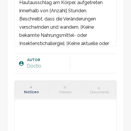
Hautausschlag am Körper, aufgetreten 
innerhalb von [Anzahl] Stunden. 
Beschreibt, dass die Veränderungen 
verschwinden und wandern. [Keine 
bekannte Nahrungsmittel- oder 
Insektenstichallergie]. [Keine aktuelle oder 
kürzlich erlittene Erkrankung]. [Keine 
Medikation]. [Keine früheren ähnlichen 
AUTOR
Doctio
Fälle]. [Möglichen auslösenden Faktor 
angeben].
Objektiv:
Allgemeinzustand: Kein akuter 
Notizen
Medien
Dokumente
Krankheitszustand ersichtlich. Freie, ruhige 
Atmung. Wach, klar und orientiert.

Haut: Diffus über größere Körperareale 
zusammenfließende, leicht erhabene 