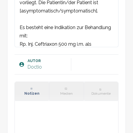
vorliegt. Die Patientin/der Patient ist 
[asymptomatisch/symptomatisch].

Es besteht eine Indikation zur Behandlung 
mit:

Rp. Inj. Ceftriaxon 500 mg i.m. als 
Einzeldosis (bei unkomplizierter 
urogenitaler und oropharyngealer 
AUTOR
Doctio
Gonorrhoe).

Rp. Inj. Gentamicin 240 mg i.m. + 2 g 
Azithromycin p.o. als Einzeldosis (bei 
Notizen
Medien
Dokumente
Penicillinallergie).

Rp. Inj. Ceftriaxon 500 mg i.m. als 
Einzeldosis + Tbl. Doxycyclin 100 mg 2-