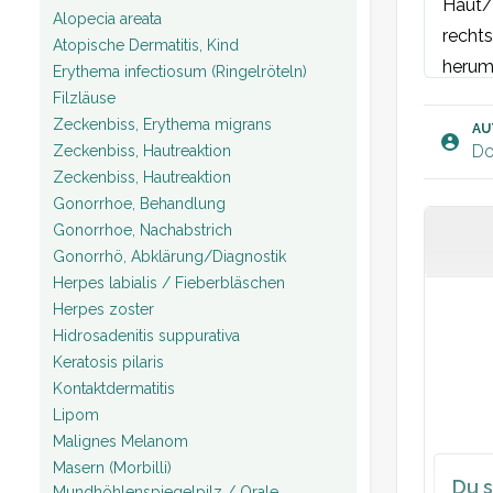
Haut/N
Alopecia areata
rechts
Atopische Dermatitis, Kind
herum
Erythema infectiosum (Ringelröteln)
Beteil
Filzläuse
Zeckenbiss, Erythema migrans
und br
AU
Do
Zeckenbiss, Hautreaktion
Zeckenbiss, Hautreaktion
Plan:
Gonorrhoe, Behandlung
Gonorrhoe, Nachabstrich
Gonorrhö, Abklärung/Diagnostik
Herpes labialis / Fieberbläschen
Herpes zoster
Hidrosadenitis suppurativa
Keratosis pilaris
Kontaktdermatitis
Lipom
Malignes Melanom
Masern (Morbilli)
Du s
Mundhöhlenspiegelpilz / Orale