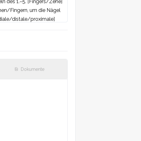
n des 1.–5. [Fingers/Zehe] 
hen/Fingern, um die Nägel 
ale/distale/proximale] 
ubunguale Hyperkeratose 
Dokumente