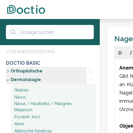
Nagel
VORLAGENVERZEICHNIS
DOCTIO BASIC
Anam
Orthopädische
Gibt N
Dermatologie
an. Kl
Skabies
Nagelt
Nävus
immun
Nävus / Hautkrebs / Malignes
(Arzne
Melanom
Erysipel, kurz
Akne
Objek
Aktinische Keratose