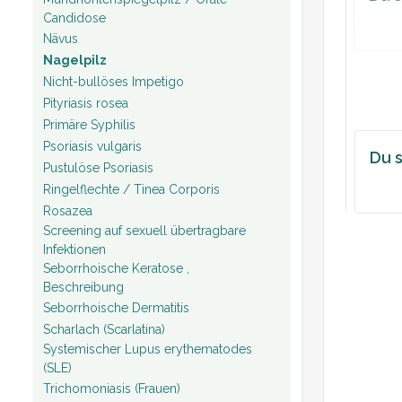
Candidose
Nävus
Nagelpilz
Nicht-bullöses Impetigo
Pityriasis rosea
Primäre Syphilis
Psoriasis vulgaris
Du s
Pustulöse Psoriasis
Ringelflechte / Tinea Corporis
Rosazea
Screening auf sexuell übertragbare
Infektionen
Seborrhoische Keratose ,
Beschreibung
Seborrhoische Dermatitis
Scharlach (Scarlatina)
Systemischer Lupus erythematodes
(SLE)
Trichomoniasis (Frauen)