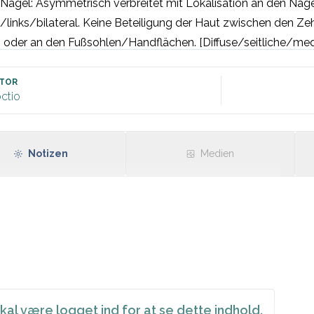
ägel: Asymmetrisch verbreitet mit Lokalisation an den Nägel
/links/bilateral. Keine Beteiligung der Haut zwischen den Ze
 oder an den Fußsohlen/Handflächen. [Diffuse/seitliche/medi
igung der Nägel. Gelblich/weißliche Verfärbung der Nägel. S
üchiger, poröser Nagel sichtbar.

TOR
ctio
Notizen
Medien
kal være logget ind for at se dette indhold.