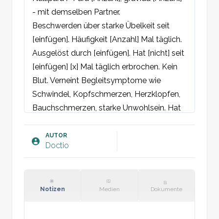
- mit demselben Partner.

Beschwerden über starke Übelkeit seit 
[einfügen]. Häufigkeit [Anzahl] Mal täglich. 
Ausgelöst durch [einfügen]. Hat [nicht] seit 
[einfügen] [x] Mal täglich erbrochen. Kein 
Blut. Verneint Begleitsymptome wie 
Schwindel, Kopfschmerzen, Herzklopfen, 
Bauchschmerzen, starke Unwohlsein. Hat 
[nicht] selbst einen Gewichtsverlust 
bemerkt. Normale Darmtätigkeit. Verneint 
AUTOR
Doctio
Obstipation. Normale Miktion.

Aktuelle Medikation:

Aktuelle Ernährung und 
Flüssigkeitsaufnahme:

Notizen
Medien
Dokumente
PUQE-Score: [3-15]
Objektiv: