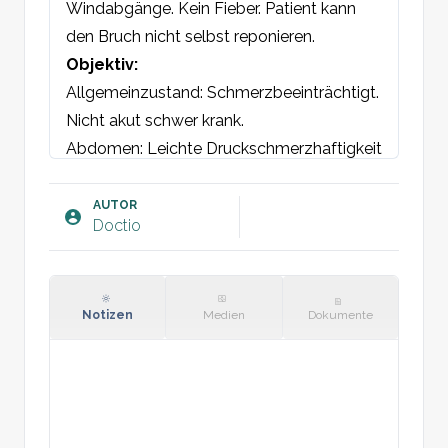
Windabgänge. Kein Fieber. Patient kann 
den Bruch nicht selbst reponieren.
Objektiv:
Allgemeinzustand: Schmerzbeeinträchtigt. 
Nicht akut schwer krank.

Abdomen: Leichte Druckschmerzhaftigkeit 
am Bruch. Kein Loslass- oder 
Peritonealreiz.

AUTOR
Doctio
An [Lokalisation] ist ein [xx] cm großer 
Hernie sichtbar.

Bruchpforte mit einem Durchmesser von 
[xx] cm. Irreponibel. Erythematös. Keine 
Notizen
Medien
Dokumente
weitere Tumemessung.

Nierenlager frei und nicht 
druckschmerzhaft. Natürliche 
Darmgeräusche.
