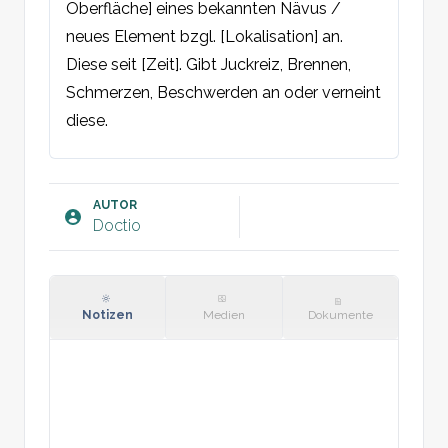
Oberfläche] eines bekannten Nävus / 
neues Element bzgl. [Lokalisation] an. 
Diese seit [Zeit]. Gibt Juckreiz, Brennen, 
Schmerzen, Beschwerden an oder verneint 
diese.

Befund:
Hell- oder dunkelhäutig, wenige / viele 
AUTOR
Doctio
Nävi am Körper.

Dermatoskopie:

A: Symmetrisch

B: Gut begrenzter und regelmäßiger Rand.

Notizen
Medien
Dokumente
C: Einheitliche [Farbe].

D: [Durchmesser in mm]

E: Erhaben / nicht erhaben, keine 
Ulzeration