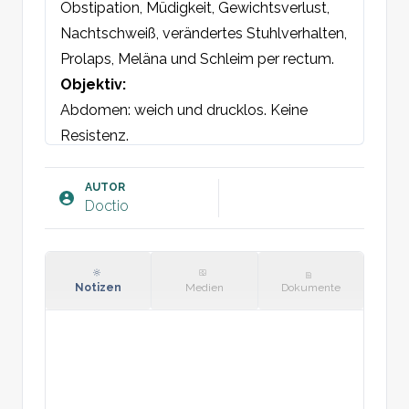
Obstipation, Müdigkeit, Gewichtsverlust, 
Nachtschweiß, verändertes Stuhlverhalten, 
Prolaps, Meläna und Schleim per rectum.
Objektiv:
Abdomen: weich und drucklos. Keine 
Resistenz.

Rektale Untersuchung: Bei Uhrzeit 
[einfügen] zeigt sich eine [xx] cm große 
AUTOR
Doctio
Hämorrhoide. [Beschreiben Sie Konsistenz, 
Farbe und Druckschmerzhaftigkeit]. Die 
übrige perianale Haut unauffällig. Ampulle 
leer. Keine tastbare interne Hämorrhoide. 
Notizen
Medien
Dokumente
Handschuh mit frischem Stuhl, kein Blut. 
Prostata glatt, fest und elastisch.
Plan: