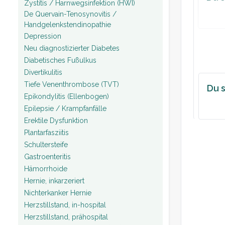
Zystitis / Harnwegsinfektion (HWI)
De Quervain-Tenosynovitis /
Handgelenkstendinopathie
Depression
Neu diagnostizierter Diabetes
Diabetisches Fußulkus
Divertikulitis
Tiefe Venenthrombose (TVT)
Du s
Epikondylitis (Ellenbogen)
Epilepsie / Krampfanfälle
Erektile Dysfunktion
Plantarfasziitis
Schultersteife
Gastroenteritis
Hämorrhoide
Hernie, inkarzeriert
Nichterkanker Hernie
Herzstillstand, in-hospital
Herzstillstand, prähospital