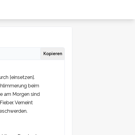
Kopieren
ch [einsetzen]. 
chlimmerung beim 
e am Morgen sind 
eber. Verneint 
schwerden.   
