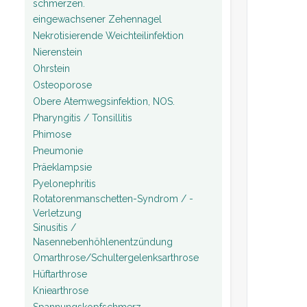
schmerzen.
eingewachsener Zehennagel
Nekrotisierende Weichteilinfektion
Nierenstein
Ohrstein
Osteoporose
Obere Atemwegsinfektion, NOS.
Pharyngitis / Tonsillitis
Phimose
Pneumonie
Präeklampsie
Pyelonephritis
Rotatorenmanschetten-Syndrom / -
Verletzung
Sinusitis /
Nasennebenhöhlenentzündung
Omarthrose/Schultergelenksarthrose
Hüftarthrose
Kniearthrose
Spannungskopfschmerz