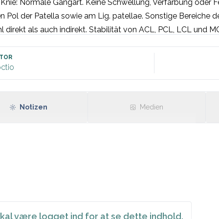
 Knie: Normale Gangart. Keine Schwellung, Verfärbung oder 
n Pol der Patella sowie am Lig. patellae. Sonstige Bereiche d
 direkt als auch indirekt. Stabilität von ACL, PCL, LCL und M
sion und Flexion, jedoch etwas schmerzhaft. Kein mechanisc
ve isometrische Extension mit Schmerzen am unteren Pol der P
TOR
ctio
ly-Test mit Schmerzen anterior im Knie – keine Befunde an d
e neurovaskuläre Verhältnisse. 

Notizen
Medien
kal være logget ind for at se dette indhold.