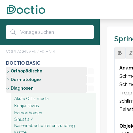
Sprin
VORLAGENVERZEICHNIS
DOCTIO BASIC
Anam
Orthopädische
Schmer
Dermatologie
Schme
Diagnosen
Trepp
Akute Otitis media
schlim
Konjunktivitis
Belast
Hämorrhoiden
Sinusitis /
Nasennebenhöhlenentzündung
Objek
Krätze