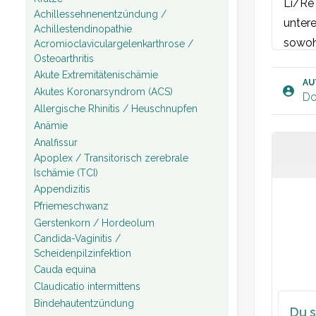
Li/Re
Achillessehnenentzündung /
untere
Achillestendinopathie
sowohl
Acromioclaviculargelenkarthrose /
Osteoarthritis
Exten
Akute Extremitätenischämie
Positi
AU
Akutes Koronarsyndrom (ACS)
Do
Thessa
Allergische Rhinitis / Heuschnupfen
Normal
Anämie
Analfissur
Apoplex / Transitorisch zerebrale
Plan:
Ischämie (TCI)
Appendizitis
Pfriemeschwanz
Gerstenkorn / Hordeolum
Candida-Vaginitis /
Scheidenpilzinfektion
Cauda equina
Claudicatio intermittens
Bindehautentzündung
Du s