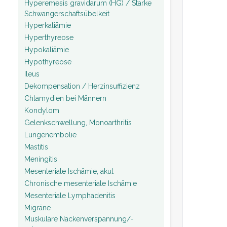
Hyperemesis gravidarum (HG) / Starke
Schwangerschaftsübelkeit
Hyperkaliämie
Hyperthyreose
Hypokaliämie
Hypothyreose
Ileus
Dekompensation / Herzinsuffizienz
Chlamydien bei Männern
Kondylom
Gelenkschwellung, Monoarthritis
Lungenembolie
Mastitis
Meningitis
Mesenteriale Ischämie, akut
Chronische mesenteriale Ischämie
Mesenteriale Lymphadenitis
Migräne
Muskuläre Nackenverspannung/-