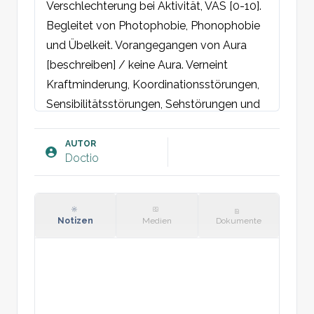
Verschlechterung bei Aktivität, VAS [0-10]. 
Begleitet von Photophobie, Phonophobie 
und Übelkeit. Vorangegangen von Aura 
[beschreiben] / keine Aura. Verneint 
Kraftminderung, Koordinationsstörungen, 
Sensibilitätsstörungen, Sehstörungen und 
Sprachstörungen.

AUTOR
Doctio
Objektiv: 
AZ: schmerzbeeinträchtigt. 
Vitalsymptome stabil. Haut: warm und 
trocken. Augen: rund, gleichmäßige 
Notizen
Medien
Dokumente
Pupillen mit normaler Lichtreaktion. 
Normale H-Konfiguration. Hals: keine 
Meningismuszeichen. Neurologisch: keine 
Dysarthrie oder Aphasie. Hirnnerven II-XII; 