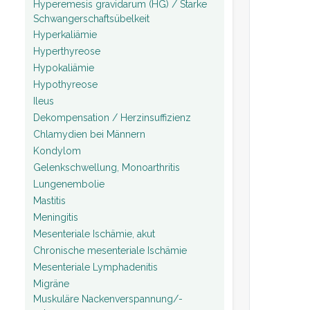
Hyperemesis gravidarum (HG) / Starke
Schwangerschaftsübelkeit
Hyperkaliämie
Hyperthyreose
Hypokaliämie
Hypothyreose
Ileus
Dekompensation / Herzinsuffizienz
Chlamydien bei Männern
Kondylom
Gelenkschwellung, Monoarthritis
Lungenembolie
Mastitis
Meningitis
Mesenteriale Ischämie, akut
Chronische mesenteriale Ischämie
Mesenteriale Lymphadenitis
Migräne
Muskuläre Nackenverspannung/-