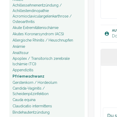
Achillessehnenentzündung /
Achillestendinopathie
Acromioclaviculargelenkarthrose /
Osteoarthritis
Akute Extremitätenischämie
AU
Akutes Koronarsyndrom (ACS)
Do
Allergische Rhinitis / Heuschnupfen
Anämie
Analfissur
Apoplex / Transitorisch zerebrale
Ischämie (TCI)
Appendizitis
Pfriemeschwanz
Gerstenkorn / Hordeolum
Candida-Vaginitis /
Scheidenpilzinfektion
Cauda equina
Claudicatio intermittens
Bindehautentzündung
Du s