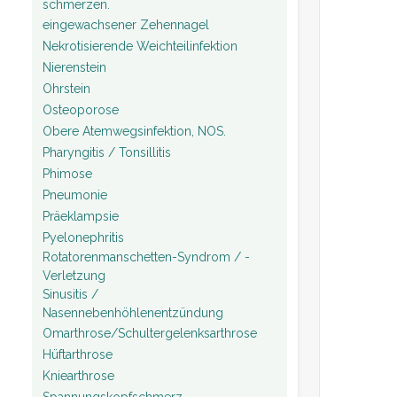
schmerzen.
eingewachsener Zehennagel
Nekrotisierende Weichteilinfektion
Nierenstein
Ohrstein
Osteoporose
Obere Atemwegsinfektion, NOS.
Pharyngitis / Tonsillitis
Phimose
Pneumonie
Präeklampsie
Pyelonephritis
Rotatorenmanschetten-Syndrom / -
Verletzung
Sinusitis /
Nasennebenhöhlenentzündung
Omarthrose/Schultergelenksarthrose
Hüftarthrose
Kniearthrose
Spannungskopfschmerz