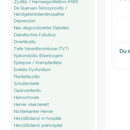
Zystitis / Harnwegsinfektion (HWI)
De Quervain-Tenosynovitis /
Handgelenkstendinopathie
Depression
Neu diagnostizierter Diabetes
Diabetisches Fußulkus
Divertikulitis
Tiefe Venenthrombose (TVT)
Du s
Epikondylitis (Ellenbogen)
Epilepsie / Krampfanfälle
Erektile Dysfunktion
Plantarfasziitis
Schultersteife
Gastroenteritis
Hämorrhoide
Hernie, inkarzeriert
Nichterkanker Hernie
Herzstillstand, in-hospital
Herzstillstand, prähospital