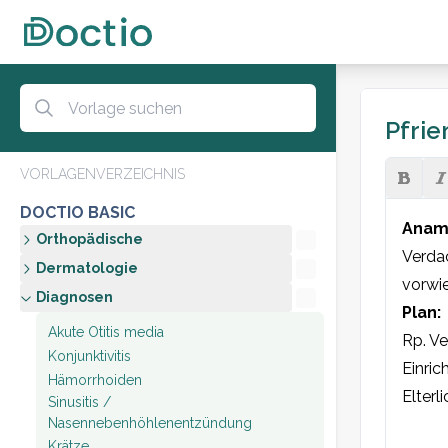
Pfri
VORLAGENVERZEICHNIS
DOCTIO BASIC
Anam
Orthopädische
Verdac
Dermatologie
vorwi
Diagnosen
Plan:
Akute Otitis media
Rp. Ve
Konjunktivitis
Einric
Hämorrhoiden
Elterl
Sinusitis /
Nasennebenhöhlenentzündung
Krätze