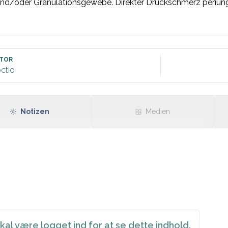
 und/oder Granulationsgewebe. Direkter Druckschmerz periung


TOR
ctio
Notizen
Medien
kal være logget ind for at se dette indhold.