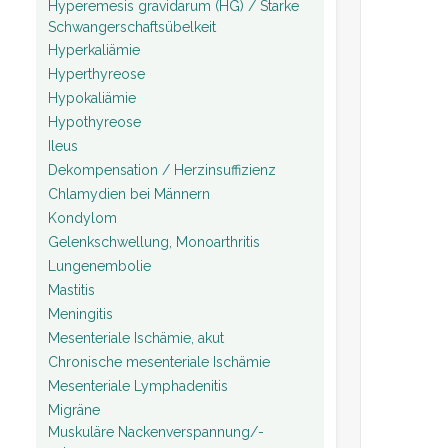
Hyperemesis gravidarum (HG) / Starke
Schwangerschaftsübelkeit
Hyperkaliämie
Hyperthyreose
Hypokaliämie
Hypothyreose
Ileus
Dekompensation / Herzinsuffizienz
Chlamydien bei Männern
Kondylom
Gelenkschwellung, Monoarthritis
Lungenembolie
Mastitis
Meningitis
Mesenteriale Ischämie, akut
Chronische mesenteriale Ischämie
Mesenteriale Lymphadenitis
Migräne
Muskuläre Nackenverspannung/-