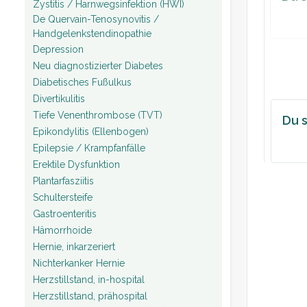
Zystitis / Harnwegsinfektion (HWI)
De Quervain-Tenosynovitis /
Handgelenkstendinopathie
Depression
Neu diagnostizierter Diabetes
Diabetisches Fußulkus
Divertikulitis
Tiefe Venenthrombose (TVT)
Du s
Epikondylitis (Ellenbogen)
Epilepsie / Krampfanfälle
Erektile Dysfunktion
Plantarfasziitis
Schultersteife
Gastroenteritis
Hämorrhoide
Hernie, inkarzeriert
Nichterkanker Hernie
Herzstillstand, in-hospital
Herzstillstand, prähospital