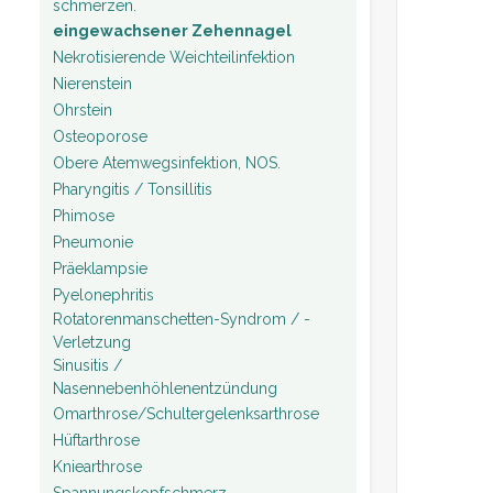
schmerzen.
eingewachsener Zehennagel
Nekrotisierende Weichteilinfektion
Nierenstein
Ohrstein
Osteoporose
Obere Atemwegsinfektion, NOS.
Pharyngitis / Tonsillitis
Phimose
Pneumonie
Präeklampsie
Pyelonephritis
Rotatorenmanschetten-Syndrom / -
Verletzung
Sinusitis /
Nasennebenhöhlenentzündung
Omarthrose/Schultergelenksarthrose
Hüftarthrose
Kniearthrose
Spannungskopfschmerz