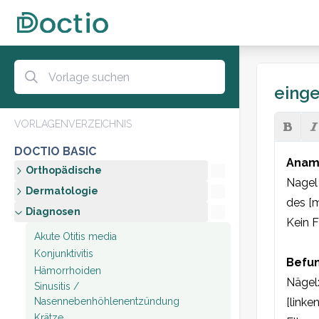
eing
VORLAGENVERZEICHNIS
DOCTIO BASIC
Anam
Orthopädische
Nagel 
Dermatologie
des [m
Diagnosen
Kein F
Akute Otitis media
Konjunktivitis
Befun
Hämorrhoiden
Nägel:
Sinusitis /
Nasennebenhöhlenentzündung
[linke
Krätze