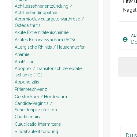
Eiter
Achillessehnenentzündung /
Nagel.
Achillestendinopathie
Acromioclaviculargelenkarthrose /
Osteoarthritis
Plan:
Akute Extremitätenischämie
AU
Akutes Koronarsyndrom (ACS)
Do
Allergische Rhinitis / Heuschnupfen
Anämie
Analfissur
Apoplex / Transitorisch zerebrale
Ischämie (TCI)
Appendizitis
Pfriemeschwanz
Gerstenkorn / Hordeolum
Candida-Vaginitis /
Scheidenpilzinfektion
Cauda equina
Claudicatio intermittens
Bindehautentzündung
Du s