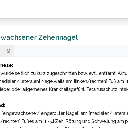
ewachsener Zehennagel
nese:
wurde seitlich zu kurz zugeschnitten bzw. evtl. entfernt. Akt
edialen/ lateralen] Nagelwalls am [linken/rechten] Fuß am [1.-
ieber oder allgemeines Krankheitsgefühl. Tetanusschutz intakt
d:
 [eingewachsener/ eingerollter Nagel] am [medialen/ lateral
n/rechten] Fußes am [1.-5.] Zeh. Rötung und Schwellung am pe