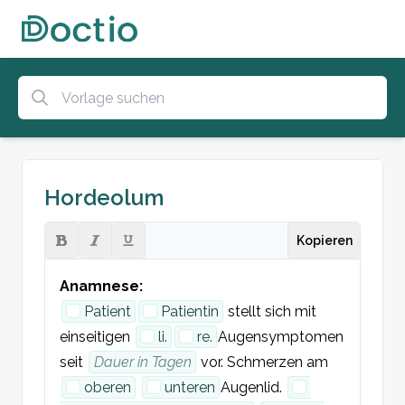
Hordeolum
Kopieren
Anamnese:
Patient
Patientin
 stellt sich mit 
einseitigen 
li.
re.
Augensymptomen 
seit 
Dauer in Tagen
 vor. 
Schmerzen am 
oberen
unteren
Augenlid. 