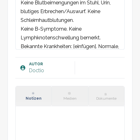
Keine Blutbeimengungen im Stuhl, Urin, 
blutiges Erbrechen/Auswurf. Keine 
Schleimhautblutungen.

Keine B-Symptome. Keine 
Lymphknotenschwellung bemerkt.

Bekannte Krankheiten: [einfügen]. Normale, 
ausgewogene Ernährung. Kein 
Alkoholmissbrauch.

AUTOR
Doctio
Menstruation: Dauer [Tage], Menge [Anzahl 
Binden / geschätzte ml].
Objektiv:
Allgemeinzustand: Unauffällig.

Notizen
Medien
Dokumente
Ernährungszustand: Normal.

Augen: Sklera nicht ikterisch. Konjunktiven 
nicht blass.

Mundhöhle: Normal gefärbte 