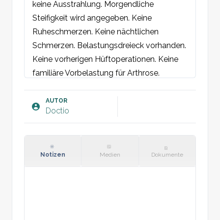
keine Ausstrahlung. Morgendliche 
Steifigkeit wird angegeben. Keine 
Ruheschmerzen. Keine nächtlichen 
Schmerzen. Belastungsdreieck vorhanden. 
Keine vorherigen Hüftoperationen. Keine 
familiäre Vorbelastung für Arthrose.

Befund:
AUTOR
Doctio
Ernährungszustand: [Gewicht], [BMI] 
[Links/Rechts/Beidseitig] Hüfte: 
Hautverhältnisse normal. Keine 
Glutealatrophie. Keine direkte oder 
Notizen
Medien
Dokumente
indirekte Druckschmerzhaftigkeit.

Beweglichkeit: Eingeschränkte / 
erhaltende Innenrotation der Hüfte mit / 
ohne Schmerzen. Eingeschränkte / 