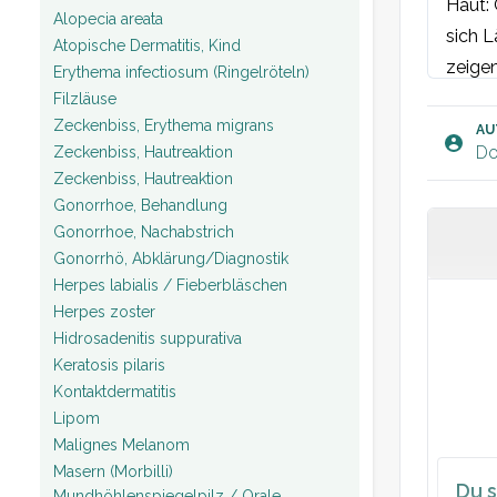
Haut: 
Alopecia areata
sich L
Atopische Dermatitis, Kind
zeigen
Erythema infectiosum (Ringelröteln)
Plan:
Filzläuse
Zeckenbiss, Erythema migrans
AU
Do
Zeckenbiss, Hautreaktion
Zeckenbiss, Hautreaktion
Gonorrhoe, Behandlung
Gonorrhoe, Nachabstrich
Gonorrhö, Abklärung/Diagnostik
Herpes labialis / Fieberbläschen
Herpes zoster
Hidrosadenitis suppurativa
Keratosis pilaris
Kontaktdermatitis
Lipom
Malignes Melanom
Masern (Morbilli)
Du s
Mundhöhlenspiegelpilz / Orale