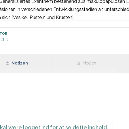
Generalisiertes Exanthem bestehend aus makulopapulösen Eff
äsionen in verschiedenen Entwicklungsstadien an unterschiedl
 sich [Vesikel, Pusteln und Krusten].
TOR
ctio
Notizen
Medien
kal være logget ind for at se dette indhold.