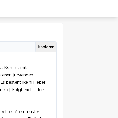
Kopieren
g]. Kommt mit 
etenen, juckenden 
Es besteht [kein] Fieber 
lle]. Folgt [nicht] dem 
lrechtes Atemmuster.
