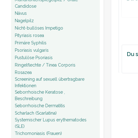
Candidose
Nävus
Nagelpilz
Nicht-bullöses Impetigo
Pityriasis rosea
Primäre Syphilis
Psoriasis vulgaris
Du s
Pustulöse Psoriasis
Ringelflechte / Tinea Corporis
Rosazea
Screening auf sexuell übertragbare
Infektionen
Seborrhoische Keratose ,
Beschreibung
Seborrhoische Dermatitis
Scharlach (Scarlatina)
Systemischer Lupus erythematodes
(SLE)
Trichomoniasis (Frauen)