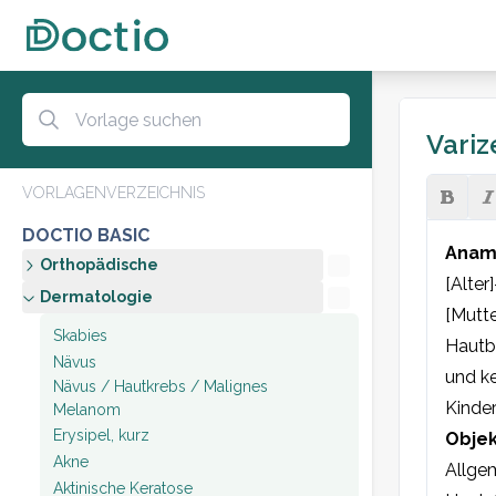
Variz
VORLAGENVERZEICHNIS
DOCTIO BASIC
Anam
Orthopädische
[Alter
Dermatologie
[Mutte
Skabies
Hautbe
Nävus
und ke
Nävus / Hautkrebs / Malignes
Kinde
Melanom
Erysipel, kurz
Objek
Akne
Allgem
Aktinische Keratose