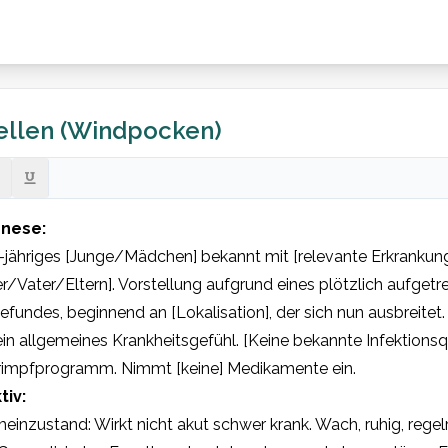
ellen (Windpocken)
nese:
]-jähriges [Junge/Mädchen] bekannt mit [relevante Erkrankun
r/Vater/Eltern]. Vorstellung aufgrund eines plötzlich aufgetr
fundes, beginnend an [Lokalisation], der sich nun ausbreitet. 
in allgemeines Krankheitsgefühl. [Keine bekannte Infektionsque
rimpfprogramm. Nimmt [keine] Medikamente ein.
tiv:
einzustand: Wirkt nicht akut schwer krank. Wach, ruhig, rege