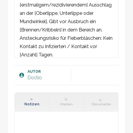
[erstmaligem/rezidivierendem] Ausschlag 
an der [Oberlippe, Unterlippe oder 
Mundwinkel]. Gibt vor Ausbruch ein 
[Brennen/Kribbeln] in dem Bereich an. 

Ansteckungsrisiko für Fieberbläschen: Kein 
Kontakt zu Infizierten / Kontakt vor 
[Anzahl] Tagen.

[Abgesehen davon gesund und keine 
kürzlichen Medikamentenänderungen].

AUTOR
Doctio
Objektiv:
Haut: Gruppierte Bläschen auf 
erythematösem Grund an der 
Notizen
Medien
Dokumente
Übergangszone zum Lippenrot am 
[Oberlippenrot/Unterlippenrot/Mundwink
el]. [Ulkusbildung/Schorfbildung 