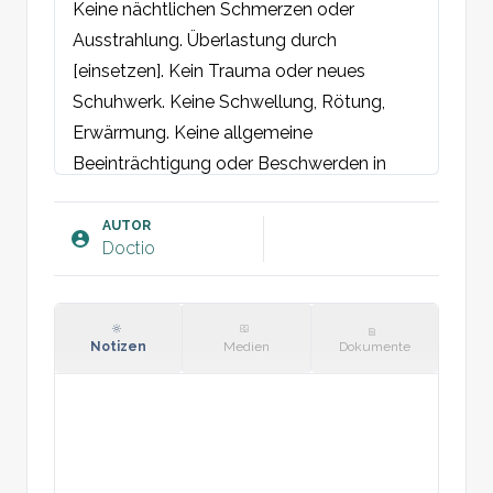
Keine nächtlichen Schmerzen oder 
Ausstrahlung. Überlastung durch 
[einsetzen]. Kein Trauma oder neues 
Schuhwerk. Keine Schwellung, Rötung, 
Erwärmung. Keine allgemeine 
Beeinträchtigung oder Beschwerden in 
anderen Gelenken.
Befund:
AUTOR
Doctio
Rechter / linker Fuß: Keine 
Längenunterschiede. Belastbar auf Ferse 
und Zehen. Keine Schwellung, Rötung 
oder Fehlstellung. Keine 
Notizen
Medien
Dokumente
Plattfußdeformität. Direkte 
Druckschmerzhaftigkeit am Fersenbein 
(Tuber calcanei). Der restliche Fuß sowohl 
direkt als auch indirekt schmerzfrei. 