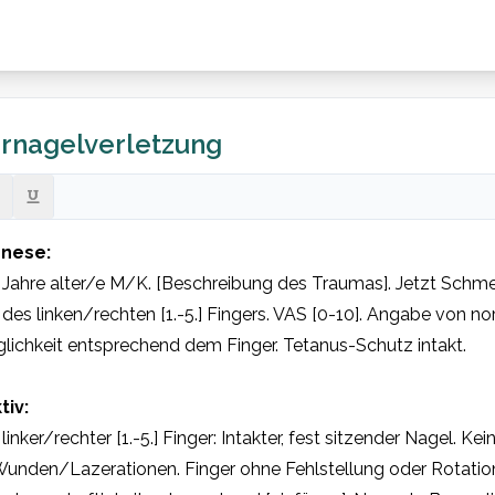
rnagelverletzung
nese:
] Jahre alter/e M/K. [Beschreibung des Traumas]. Jetzt Sch
des linken/rechten [1.-5.] Fingers. VAS [0-10]. Angabe von n
lichkeit entsprechend dem Finger. Tetanus-Schutz intakt.
tiv:
linker/rechter [1.-5.] Finger: Intakter, fest sitzender Nagel. K
unden/Lazerationen. Finger ohne Fehlstellung oder Rotations