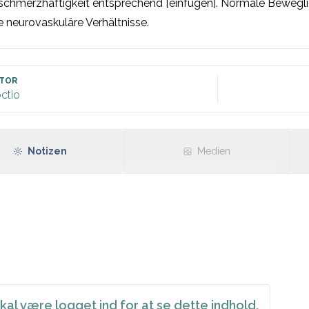
chmerzhaftigkeit entsprechend [einfügen]. Normale Beweglichk
e neurovaskuläre Verhältnisse.
TOR
ctio
Notizen
Medien
kal være logget ind for at se dette indhold.