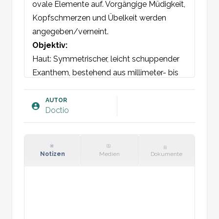
ovale Elemente auf. Vorgängige Müdigkeit, 
Kopfschmerzen und Übelkeit werden 
angegeben/verneint.
Objektiv:
Haut: Symmetrischer, leicht schuppender 
Exanthem, bestehend aus millimeter- bis 
mehrere Zentimeter großen ovalen 
Elementen im T-Shirt-Bereich. Primäre 
AUTOR
Doctio
Medaillon entspricht [Lokalisation].
Plan:
Selbstlimitierende Erkrankung mit 
erwarteter Remission innerhalb von 4-10 
Notizen
Medien
Dokumente
Wochen. Feuchtigkeitscreme und 
selteneres Baden werden empfohlen.
