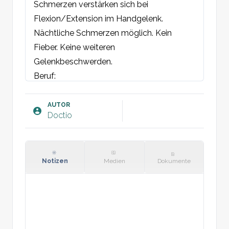
Schmerzen verstärken sich bei 
Flexion/Extension im Handgelenk. 
Nächtliche Schmerzen möglich. Kein 
Fieber. Keine weiteren 
Gelenkbeschwerden.

Beruf:
Befund:
Rechter/linker Ellenbogen: keine sichtbare 
AUTOR
Doctio
Schwellung, Verfärbung oder Deformität. 
Direkter Druckschmerz am 
medialen/lateralen Epikondyl. Kein 
indirekter Druckschmerz. Schmerzen bei 
Notizen
Medien
Dokumente
Flexion/Extension im Ellenbogen. 
Schmerzen bei isometrischer 
Flexion/Extension des Handgelenks im 
gestreckten Arm.