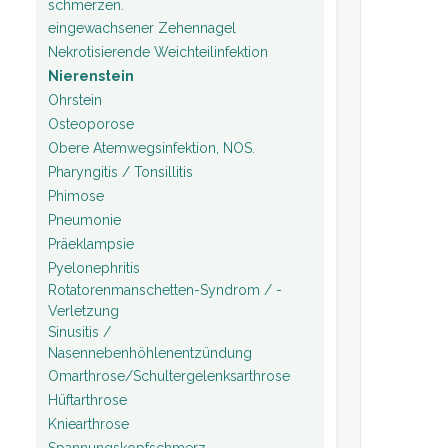
schmerzen.
eingewachsener Zehennagel
Nekrotisierende Weichteilinfektion
Nierenstein
Ohrstein
Osteoporose
Obere Atemwegsinfektion, NOS.
Pharyngitis / Tonsillitis
Phimose
Pneumonie
Präeklampsie
Pyelonephritis
Rotatorenmanschetten-Syndrom / -
Verletzung
Sinusitis /
Nasennebenhöhlenentzündung
Omarthrose/Schultergelenksarthrose
Hüftarthrose
Kniearthrose
Spannungskopfschmerz