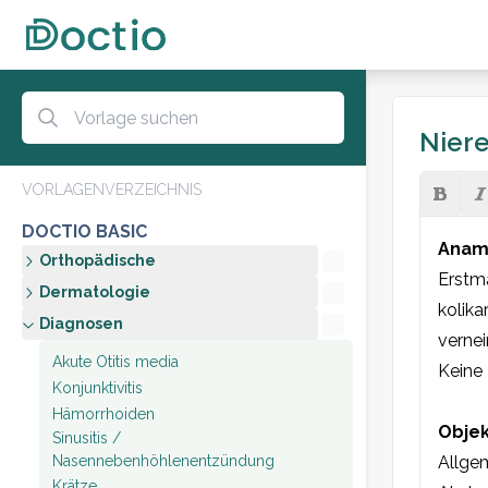
Niere
VORLAGENVERZEICHNIS
DOCTIO BASIC
Anam
Orthopädische
Erstma
Dermatologie
kolika
Diagnosen
vernei
Akute Otitis media
Keine 
Konjunktivitis
Hämorrhoiden
Objek
Sinusitis /
Nasennebenhöhlenentzündung
Allge
Krätze