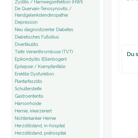
Zystitis / Harnwegsinfektion (HWI)
De Quervain-Tenosynovitis /
Handgelenkstendinopathie
Depression
Neu diagnostizierter Diabetes
Diabetisches Fußulkus
Divertikulitis
Tiefe Venenthrombose (TVT)
Du s
Epikondylitis (Ellenbogen)
Epilepsie / Krampfanfälle
Erektile Dysfunktion
Plantarfasziitis
Schultersteife
Gastroenteritis
Hämorrhoide
Hernie, inkarzeriert
Nichterkanker Hernie
Herzstillstand, in-hospital
Herzstillstand, prähospital