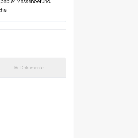
pabler Massenbefund. 
he.

Dokumente