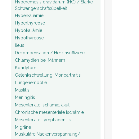
Hyperemesis gravidarum (HG) / Starke
Schwangerschaftsübelkeit
Hyperkaliämie
Hyperthyreose
Hypokaliämie
Hypothyreose
Ileus
Dekompensation / Herzinsuffizienz
Chlamydien bei Männern
Kondylom
Gelenkschwellung, Monoarthritis
Lungenembolie
Mastitis
Meningitis
Mesenteriale Ischämie, akut
Chronische mesenteriale Ischämie
Mesenteriale Lymphadenitis
Migräne
Muskuläre Nackenverspannung/-