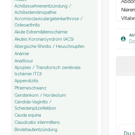
Abdom
Achillessehnenentzündung /
Nieren
Achillestendinopathie
Vitalw
Acromioclaviculargelenkarthrose /
Osteoarthritis
Urin: 
Akute Extremitätenischämie
AU
Akutes Koronarsyndrom (ACS)
Do
Allergische Rhinitis / Heuschnupfen
Anämie
Analfissur
Apoplex / Transitorisch zerebrale
Ischämie (TCI)
Appendizitis
Pfriemeschwanz
Gerstenkorn / Hordeolum
Candida-Vaginitis /
Scheidenpilzinfektion
Cauda equina
Claudicatio intermittens
Bindehautentzündung
Du s