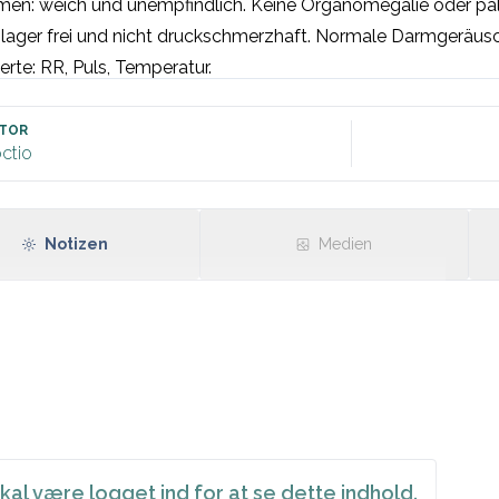
en: weich und unempfindlich. Keine Organomegalie oder pal
lager frei und nicht druckschmerzhaft. Normale Darmgeräusc
erte: RR, Puls, Temperatur.

U-Stix [einsetzen]
TOR
ctio
Notizen
Medien
kal være logget ind for at se dette indhold.