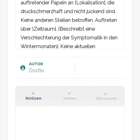
auftretender Papeln an [Lokalisation], die 
druckschmerzhaft und nicht juckend sind. 
Keine anderen Stellen betroffen. Auftreten 
über [Zeitraum]. [Beschreibt eine 
Verschlechterung der Symptomatik in den 
Wintermonaten]. Keine aktuellen 
Medikamentenänderungen.

AUTOR
Doctio
Objektiv:
Keratosische Papeln lokalisiert an den 
Follikeln an [Lokalisation] mit variablem 
Erythemgrad. Keine Exkoriationen 
Notizen
Medien
Dokumente
erkennbar.

Plan: