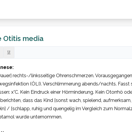
 Otitis media
nese:
Dauer] rechts-/linksseitige Ohrenschmerzen. Vorausgegangen 
gsinfektion (ÖLI). Verschlimmerung abends/nachts. Fasst sic
en: x°C. Kein Eindruck einer Hörminderung. Kein Otorrhö ode
 berichten, dass das Kind [sonst wach, spielend, aufmerksam, is
n] / [schlapp, ruhig und quengelig im Vergleich zum Normalzu
etamol wurde unternommen.