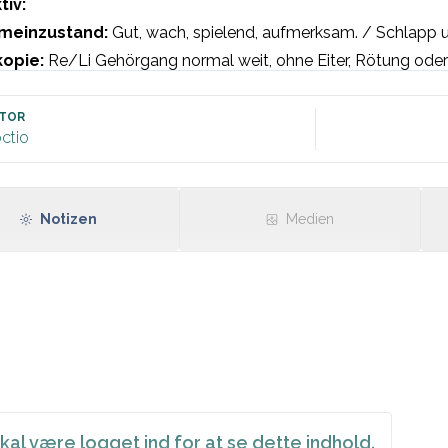
tiv:
meinzustand:
 Gut, wach, spielend, aufmerksam. / Schlapp 
opie: 
Re/Li Gehörgang normal weit, ohne Eiter, Rötung oder
ert und vorgewölbt, ohne übliche Strukturen sichtbar. Keine Pe
em Tragus. Keine Auris alata, keine retroaurikuläre Rötung, S
TOR
ctio
schmerz. Gegenseitiger Gehörgang und Trommelfell unauffäll
anometrie: 
Re/Li Ohr mit flacher B-Kurve. Gegenseitiges O
Notizen
Medien
kal være logget ind for at se dette indhold.