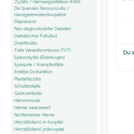
Zystitis / Harnwegsinfektion (HWI)
De Quervain-Tenosynovitis /
Handgelenkstendinopathie
Depression
Neu diagnostizierter Diabetes
Diabetisches Fußulkus
Divertikulitis
Tiefe Venenthrombose (TVT)
Du s
Epikondylitis (Ellenbogen)
Epilepsie / Krampfanfälle
Erektile Dysfunktion
Plantarfasziitis
Schultersteife
Gastroenteritis
Hämorrhoide
Hernie, inkarzeriert
Nichterkanker Hernie
Herzstillstand, in-hospital
Herzstillstand, prähospital