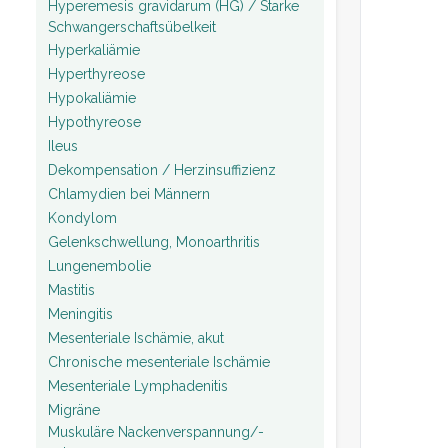
Hyperemesis gravidarum (HG) / Starke
Schwangerschaftsübelkeit
Hyperkaliämie
Hyperthyreose
Hypokaliämie
Hypothyreose
Ileus
Dekompensation / Herzinsuffizienz
Chlamydien bei Männern
Kondylom
Gelenkschwellung, Monoarthritis
Lungenembolie
Mastitis
Meningitis
Mesenteriale Ischämie, akut
Chronische mesenteriale Ischämie
Mesenteriale Lymphadenitis
Migräne
Muskuläre Nackenverspannung/-