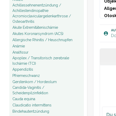
Objek
Achillessehnenentzündung /
Allge
Achillestendinopathie
Otosk
Acromioclaviculargelenkarthrose /
Osteoarthritis
injizi
Akute Extremitätenischämie
über d
AU
Akutes Koronarsyndrom (ACS)
Do
Druck
Allergische Rhinitis / Heuschnupfen
Tymp
Anämie
Analfissur
Apoplex / Transitorisch zerebrale
Plan:
Ischämie (TCI)
Appendizitis
Pfriemeschwanz
Gerstenkorn / Hordeolum
Candida-Vaginitis /
Scheidenpilzinfektion
Cauda equina
Claudicatio intermittens
Bindehautentzündung
Du s