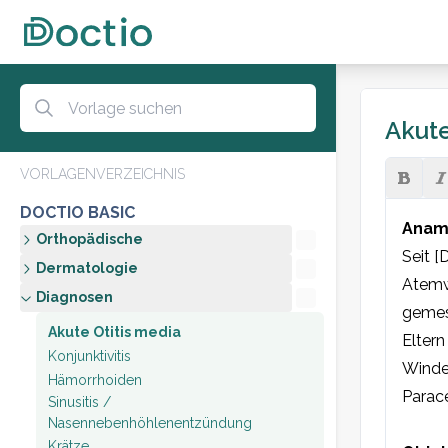
Akute
VORLAGENVERZEICHNIS
DOCTIO BASIC
Anam
Orthopädische
Seit [
Dermatologie
Atemwe
Diagnosen
gemess
Akute Otitis media
Eltern
Konjunktivitis
Windel
Hämorrhoiden
Parac
Sinusitis /
Nasennebenhöhlenentzündung
Krätze