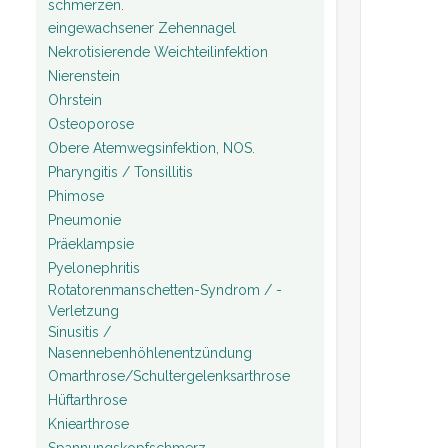
schmerzen.
eingewachsener Zehennagel
Nekrotisierende Weichteilinfektion
Nierenstein
Ohrstein
Osteoporose
Obere Atemwegsinfektion, NOS.
Pharyngitis / Tonsillitis
Phimose
Pneumonie
Präeklampsie
Pyelonephritis
Rotatorenmanschetten-Syndrom / -
Verletzung
Sinusitis /
Nasennebenhöhlenentzündung
Omarthrose/Schultergelenksarthrose
Hüftarthrose
Kniearthrose
Spannungskopfschmerz