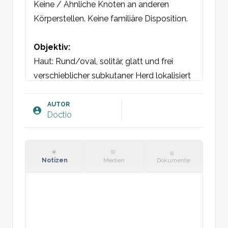
Keine / Ähnliche Knoten an anderen 
Körperstellen. Keine familiäre Disposition.

Objektiv:
Haut: Rund/oval, solitär, glatt und frei 
verschieblicher subkutaner Herd lokalisiert 
an [Lokalisation]. Weiche Konsistenz. 
Größe ca. [cm]. Überliegende Haut zeigt 
AUTOR
Doctio
keine Reaktion. Druckschmerzfrei. 
Verdacht auf Lipom.

Plan:
Notizen
Medien
Dokumente