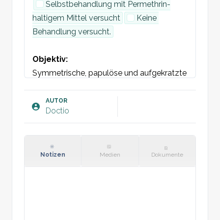
Selbstbehandlung mit Permethrin-
haltigem Mittel versucht
Keine 
Behandlung versucht.
Objektiv:
Symmetrische, papulöse und aufgekratzte 
Hautveränderungen an 
Lokalisation
Milbengänge mittels Dermatoskopie nicht 
AUTOR
Doctio
erkennbar / erkennbar.
Plan:
Aufklärung über Krätze.
Notizen
Medien
Dokumente
Rezept für Permethrin von der Kieferkante 
abwärts, Wiederholung nach 7 Tagen
.

Empfehlung zur Wäsche von Bettwäsche 
und Kleidung sowie 