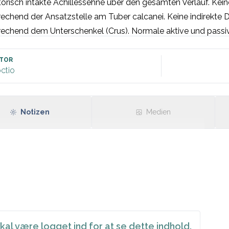
orisch intakte Achillessehne über den gesamten Verlauf. Kein
echend der Ansatzstelle am Tuber calcanei. Keine indirekte 
rechend dem Unterschenkel (Crus). Normale aktive und passiv
 Inversion/Eversion des Sprunggelenks.
ler Matles- und Thompsons-Test. Neurovaskuläre Verhältniss
TOR
ctio
Notizen
Medien
kal være logget ind for at se dette indhold.