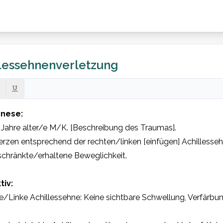
lessehnenverletzung
nese:
] Jahre alter/e M/K. [Beschreibung des Traumas].
zen entsprechend der rechten/linken [einfügen] Achillessehn
schränkte/erhaltene Beweglichkeit.
tiv:
/Linke Achillessehne: Keine sichtbare Schwellung, Verfärbung
kt. 