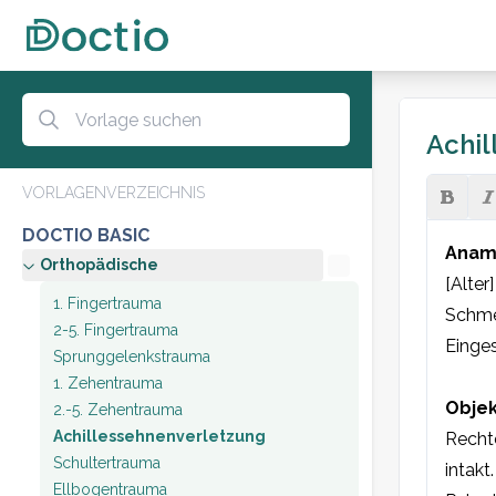
Achil
VORLAGENVERZEICHNIS
DOCTIO BASIC
Anam
Orthopädische
[Alter
1. Fingertrauma
Schmer
2-5. Fingertrauma
Einge
Sprunggelenkstrauma
1. Zehentrauma
Objek
2.-5. Zehentrauma
Achillessehnenverletzung
Rechte
Schultertrauma
inta
Ellbogentrauma