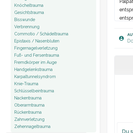
Palpat
Knöcheltrauma
entspr
Gesichtstrauma
entsp
Bisswunde
sowie
Verbrennung
Commotio / Schädeltrauma
Norma
AU
Do
Epistaxis / Nasenbluten
Fingernagelverletzung
Fuß- und Fersentrauma
Fremdkörper im Auge
Handgelenkstrauma
Karpaltunnelsyndrom
Knie-Trauma
Schlüsselbeintrauma
Nackentrauma
Oberarmtrauma
Rückentrauma
Zahnverletzung
Zehennageltrauma
Du s