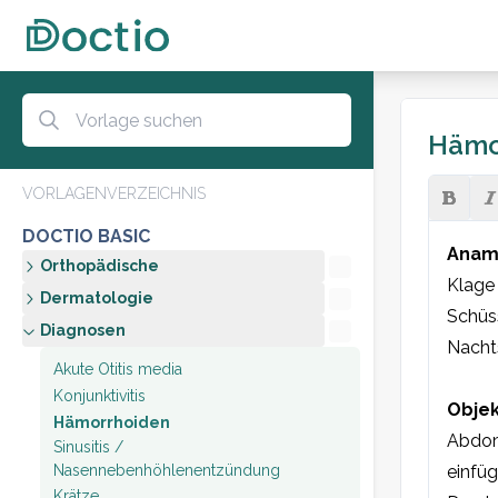
Hämo
VORLAGENVERZEICHNIS
DOCTIO BASIC
Anam
Orthopädische
Klage 
Dermatologie
Schüss
Diagnosen
Nachts
Akute Otitis media
Konjunktivitis
Objek
Hämorrhoiden
Abdom
Sinusitis /
Nasennebenhöhlenentzündung
einfüg
Krätze