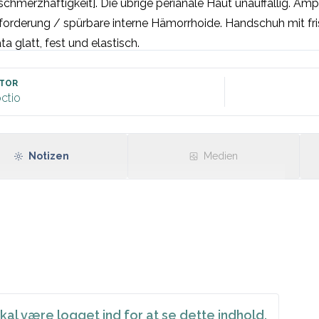
chmerzhaftigkeit]. Die übrige perianale Haut unauffällig. Ampul
rderung / spürbare interne Hämorrhoide. Handschuh mit frisc
ta glatt, fest und elastisch.
TOR
ctio
Notizen
Medien
kal være logget ind for at se dette indhold.