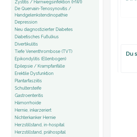
Zystitis / Harnwegsinfektion (HWI)
De Quervain-Tenosynovitis /
Handgelenkstendinopathie
Depression
Neu diagnostizierter Diabetes
Diabetisches Fußulkus
Divertikulitis
Tiefe Venenthrombose (TVT)
Du s
Epikondylitis (Ellenbogen)
Epilepsie / Krampfanfälle
Erektile Dysfunktion
Plantarfasziitis
Schultersteife
Gastroenteritis
Hämorrhoide
Hernie, inkarzeriert
Nichterkanker Hernie
Herzstillstand, in-hospital
Herzstillstand, prähospital