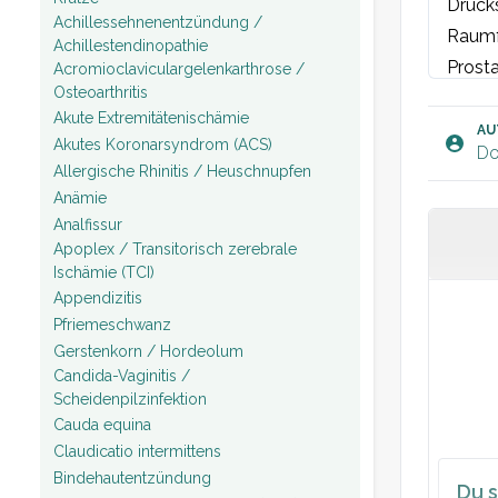
Drucks
Achillessehnenentzündung /
Raumfo
Achillestendinopathie
Prosta
Acromioclaviculargelenkarthrose /
Osteoarthritis
Akute Extremitätenischämie
AU
Akutes Koronarsyndrom (ACS)
Do
Allergische Rhinitis / Heuschnupfen
Anämie
Analfissur
Apoplex / Transitorisch zerebrale
Ischämie (TCI)
Appendizitis
Pfriemeschwanz
Gerstenkorn / Hordeolum
Candida-Vaginitis /
Scheidenpilzinfektion
Cauda equina
Claudicatio intermittens
Bindehautentzündung
Du s