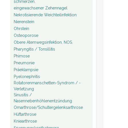
schmerzen.
eingewachsener Zehennagel
Nekrotisierende Weichteilinfektion
Nierenstein
Ohrstein
Osteoporose
Obere Atemwegsinfektion, NOS.
Pharyngitis / Tonsillitis
Phimose
Pneumonie
Präeklampsie
Pyelonephritis
Rotatorenmanschetten-Syndrom / -
Verletzung
Sinusitis /
Nasennebenhöhlenentzündung
Omarthrose/Schultergelenksarthrose
Hüftarthrose
Kniearthrose
Spannungskopfschmerz