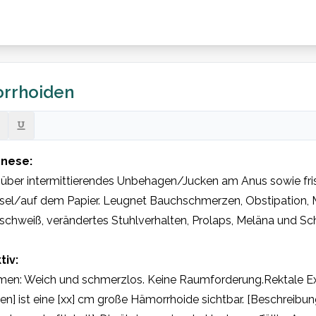
rrhoiden
nese:
über intermittierendes Unbehagen/Jucken am Anus sowie frisc
el/auf dem Papier. Leugnet Bauchschmerzen, Obstipation, Mü
chweiß, verändertes Stuhlverhalten, Prolaps, Meläna und Sc
tiv:
en: Weich und schmerzlos. Keine Raumforderung.Rektale Expl
en] ist eine [xx] cm große Hämorrhoide sichtbar. [Beschreibung