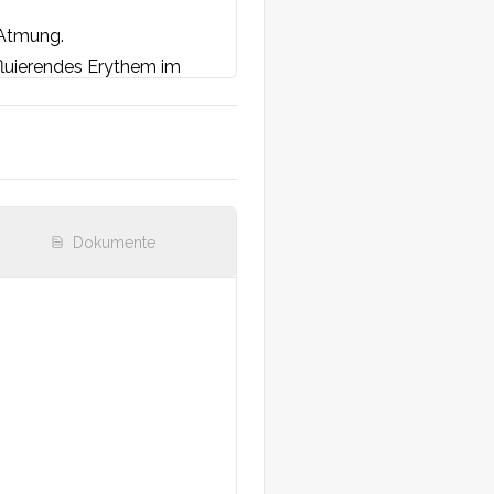
Atmung.

fluierendes Erythem im 
ie. [Keine weiteren 
Dokumente