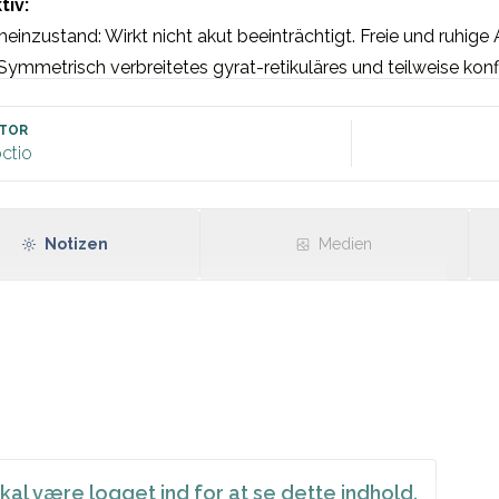
tiv:
einzustand: Wirkt nicht akut beeinträchtigt. Freie und ruhige 
Symmetrisch verbreitetes gyrat-retikuläres und teilweise kon
t und [Angabe Lokalisation]. Sparing der Mund- und Augenpart
eale betroffen].

TOR
ctio
knoten: Lymphadenopathie entsprechend [Lokalisation].

Notizen
Medien
kal være logget ind for at se dette indhold.