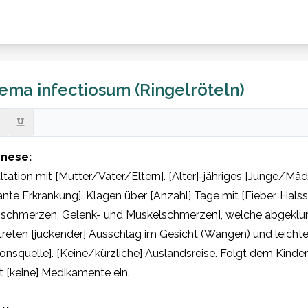
ema infectiosum (Ringelröteln)
nese:
tation mit [Mutter/Vater/Eltern]. [Alter]-jähriges [Junge/Mäd
ante Erkrankung]. Klagen über [Anzahl] Tage mit [Fieber, Hals
schmerzen, Gelenk- und Muskelschmerzen], welche abgeklun
reten [juckender] Ausschlag im Gesicht (Wangen) und leichtes
ionsquelle]. [Keine/kürzliche] Auslandsreise. Folgt dem Kinde
[keine] Medikamente ein.
