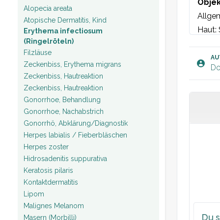
Objek
Alopecia areata
Allgem
Atopische Dermatitis, Kind
Haut: 
Erythema infectiosum
(Ringelröteln)
Gesich
Filzläuse
Hautar
AU
Zeckenbiss, Erythema migrans
Do
Lymph
Zeckenbiss, Hautreaktion
Zeckenbiss, Hautreaktion
Plan:
Gonorrhoe, Behandlung
Gonorrhoe, Nachabstrich
Gonorrhö, Abklärung/Diagnostik
Herpes labialis / Fieberbläschen
Herpes zoster
Hidrosadenitis suppurativa
Keratosis pilaris
Kontaktdermatitis
Lipom
Malignes Melanom
Du s
Masern (Morbilli)