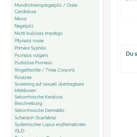
Mundhöhlenspiegelpilz / Orale
Candidose
Nävus
Nagelpilz
Nicht-bullöses Impetigo
Pityriasis rosea
Primäre Syphilis
Du s
Psoriasis vulgaris
Pustulöse Psoriasis
Ringelflechte / Tinea Corporis
Rosazea
Screening auf sexuell übertragbare
Infektionen
Seborrhoische Keratose ,
Beschreibung
Seborrhoische Dermatitis
Scharlach (Scarlatina)
Systemischer Lupus erythematodes
(SLE)