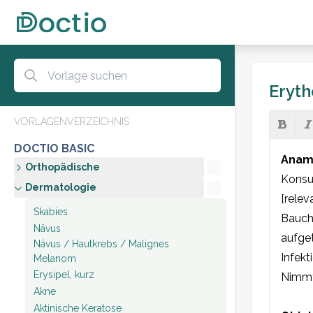
Eryth
VORLAGENVERZEICHNIS
DOCTIO BASIC
Anam
Orthopädische
Konsul
Dermatologie
[relev
Skabies
Bauch
Nävus
aufget
Nävus / Hautkrebs / Malignes
Infekt
Melanom
Erysipel, kurz
Nimmt 
Akne
Aktinische Keratose