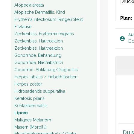
Drucks
Alopecia areata
Atopische Dermatitis, Kind
Plan:
Erythema infectiosum (Ringelröteln)
Filzläuse
Zeckenbiss, Erythema migrans
AU
Do
Zeckenbiss, Hautreaktion
Zeckenbiss, Hautreaktion
Gonorrhoe, Behandlung
Gonorrhoe, Nachabstrich
Gonorrhö, Abklärung/Diagnostik
Herpes labialis / Fieberbläschen
Herpes zoster
Hidrosadenitis suppurativa
Keratosis pilaris
Kontaktdermatitis
Lipom
Malignes Melanom
Masern (Morbilli)
Du s
Mundhöhlenspiegelpilz / Orale