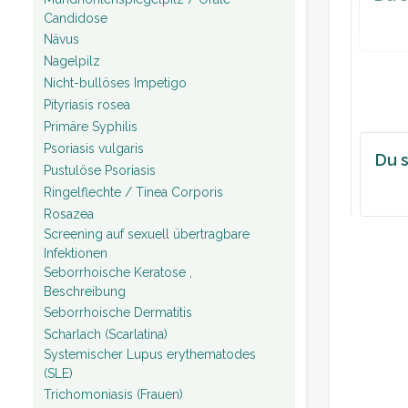
Candidose
Nävus
Nagelpilz
Nicht-bullöses Impetigo
Pityriasis rosea
Primäre Syphilis
Psoriasis vulgaris
Du s
Pustulöse Psoriasis
Ringelflechte / Tinea Corporis
Rosazea
Screening auf sexuell übertragbare
Infektionen
Seborrhoische Keratose ,
Beschreibung
Seborrhoische Dermatitis
Scharlach (Scarlatina)
Systemischer Lupus erythematodes
(SLE)
Trichomoniasis (Frauen)