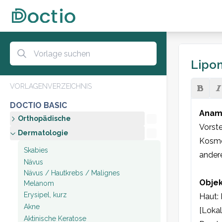
Lipo
VORLAGENVERZEICHNIS
DOCTIO BASIC
Anam
Orthopädische
Vorste
Dermatologie
Kosmet
Skabies
andere
Nävus
Nävus / Hautkrebs / Malignes
Objek
Melanom
Erysipel, kurz
Haut: 
Akne
[Lokal
Aktinische Keratose