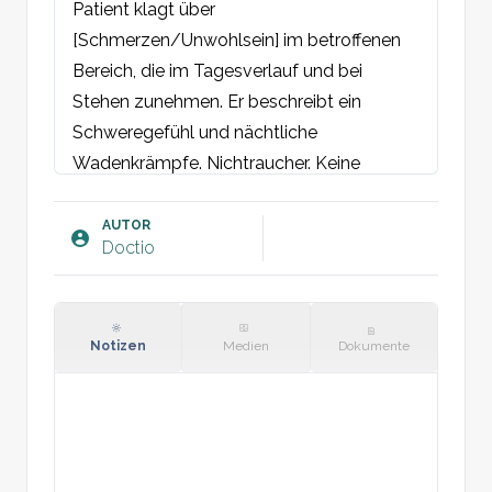
Patient klagt über 
[Schmerzen/Unwohlsein] im betroffenen 
Bereich, die im Tagesverlauf und bei 
Stehen zunehmen. Er beschreibt ein 
Schweregefühl und nächtliche 
Wadenkrämpfe. Nichtraucher. Keine 
bekannte vorausgegangene Traumata. 
Keine vorangegangene tiefe 
AUTOR
Doctio
Venenthrombose. Keine familiäre 
Vorbelastung für venöse Ulkusbildungen.
Objektiv:
Allgemeinzustand: Weder akut noch 
Notizen
Medien
Dokumente
chronisch beeinträchtigt.

Haut: Entsprechend 
[rechts/links/beidseits] am Unterschenkel 
zeigt sich eine abnorme venöse 